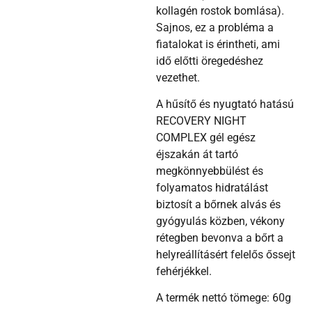
kollagén rostok bomlása).
Sajnos, ez a probléma a
fiatalokat is érintheti, ami
idő előtti öregedéshez
vezethet.
A hűsítő és nyugtató hatású
RECOVERY NIGHT
COMPLEX gél egész
éjszakán át tartó
megkönnyebbülést és
folyamatos hidratálást
biztosít a bőrnek alvás és
gyógyulás közben, vékony
rétegben bevonva a bőrt a
helyreállításért felelős őssejt
fehérjékkel.
A termék nettó tömege: 60g