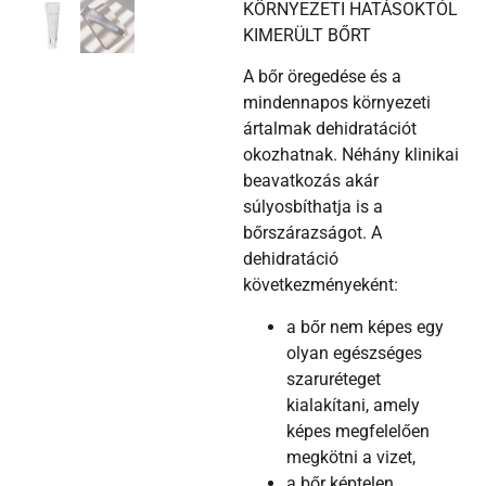
KÖRNYEZETI HATÁSOKTÓL
KIMERÜLT BŐRT
A bőr öregedése és a
mindennapos környezeti
ártalmak dehidratációt
okozhatnak. Néhány klinikai
beavatkozás akár
súlyosbíthatja is a
bőrszárazságot. A
dehidratáció
következményeként:
a bőr nem képes egy
olyan egészséges
szaruréteget
kialakítani, amely
képes megfelelően
megkötni a vizet,
a bőr képtelen