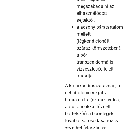
megszabadulni az
elhasználódott
sejtektől,
alacsony páratartalom
mellett
(légkondícionált,
száraz környzeteben),
a bőr
transzepidermális
vízveszteség jeleit
mutatja.
A krónikus bőrszárazság, a
dehidratáció negatív
hatásain túl (száraz, érdes,
apró ráncokkal tűzdelt
bőrfelszín) a bőrrétegek
további károsodásához is
vezethet (elasztin és