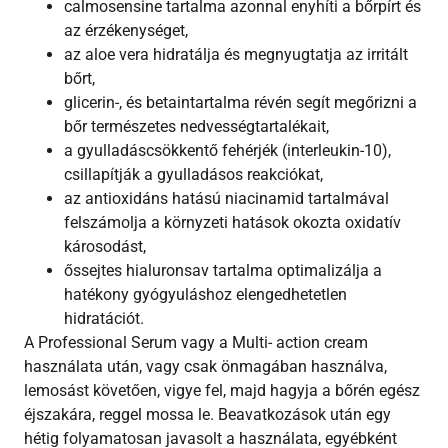
calmosensine tartalma azonnal enyhíti a bőrpírt és
az érzékenységet,
az aloe vera hidratálja és megnyugtatja az irritált
bőrt,
glicerin-, és betaintartalma révén segít megőrizni a
bőr természetes nedvességtartalékait,
a gyulladáscsökkentő fehérjék (interleukin-10),
csillapítják a gyulladásos reakciókat,
az antioxidáns hatású niacinamid tartalmával
felszámolja a környzeti hatások okozta oxidatív
károsodást,
őssejtes hialuronsav tartalma optimalizálja a
hatékony gyógyuláshoz elengedhetetlen
hidratációt.
A Professional Serum vagy a Multi- action cream
használata után, vagy csak önmagában használva,
lemosást követően, vigye fel, majd hagyja a bőrén egész
éjszakára, reggel mossa le. Beavatkozások után egy
hétig folyamatosan javasolt a használata, egyébként