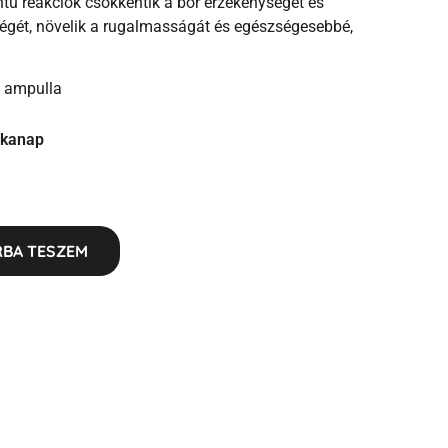
ntű reakciók csökkentik a bőr érzékenységét és
örségét, növelik a rugalmasságát és egészségesebbé,
 ampulla
unkanap
BA TESZEM