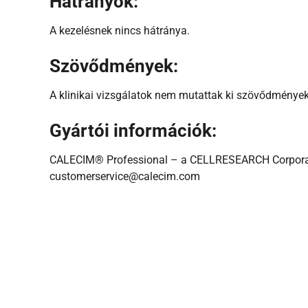
Hátrányok:
A kezelésnek nincs hátránya.
Szövődmények:
A klinikai vizsgálatok nem mutattak ki szövődménye
Gyártói információk:
CALECIM® Professional – a CELLRESEARCH Corporati
customerservice@calecim.com