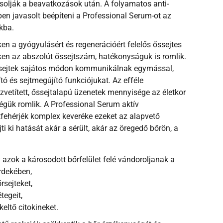
solják a beavatkozások után. A folyamatos anti-
ben javasolt beépíteni a Professional Serum-ot az
kba.
ken a gyógyulásért és regenerációért felelős őssejtes
ken az abszolút őssejtszám, hatékonyságuk is romlik.
ssejtek sajátos módon kommunikálnak egymással,
ító és sejtmegújító funkciójukat. Az efféle
özvetített, őssejtalapú üzenetek mennyisége az életkor
égük romlik. A Professional Serum aktív
fehérjék komplex keveréke ezeket az alapvető
ti ki hatását akár a sérült, akár az öregedő bőrön, a
gy azok a károsodott bőrfelület felé vándoroljanak a
rdekében,
rsejteket,
étegeit,
keltő citokineket.