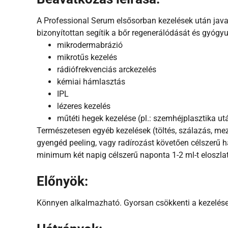
A Professional Serum elsősorban kezelések után java
bizonyítottan segítik a bőr regenerálódását és gyógy
mikrodermabrázió
mikrotűs kezelés
rádiófrekvenciás arckezelés
kémiai hámlasztás
IPL
lézeres kezelés
műtéti hegek kezelése (pl.: szemhéjplasztika ut
Természetesen egyéb kezelések (töltés, szálazás, me
gyengéd peeling, vagy radírozást követően célszerű h
minimum két napig célszerű naponta 1-2 ml-t eloszla
Előnyök:
Könnyen alkalmazható.
Gyorsan csökkenti a kezelése