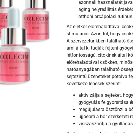
azonnali használatát java
aging helyreállítás érdeké
otthoni arcápolási rutinun
Az életkor előrehaladtával csök
stimuláció. Azon túl, hogy csök
A szervezetünkben található ő
ami által ki tudják fejteni gyógy
létfontosságú, citokinek által k
előrehaladtával csökken, minős
hatóanyagában található őssejt
sejtszintű üzeneteket pótolva fej
következő lépések szerint:
aktivizálja a sejteket, ho
gyógyulás felgyorsítása é
megújulásra ösztönzi a bő
újjáépíti a bőr szerkezeti r
visszaszorítja a gyulladás