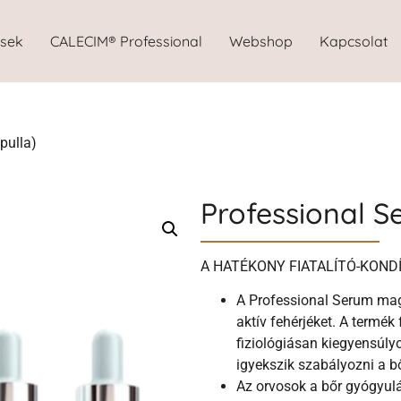
ések
CALECIM® Professional
Webshop
Kapcsolat
pulla)
Professional S
A HATÉKONY FIATALÍTÓ-KOND
A Professional Serum mag
aktív fehérjéket. A termék
fiziológiásan kiegyensúly
igyekszik szabályozni a b
Az orvosok a bőr gyógyul