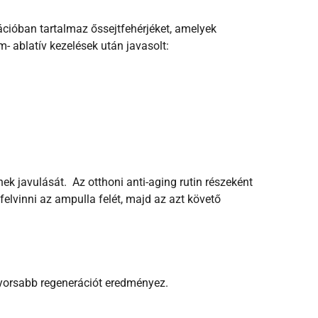
cióban tartalmaz őssejtfehérjéket, amelyek
m- ablatív kezelések után javasolt:
nek javulását.
Az otthoni anti-aging rutin részeként
 felvinni az ampulla felét, majd az azt követő
yorsabb regenerációt eredményez.