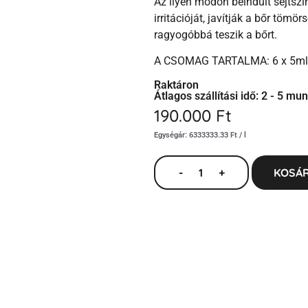
Az ilyen módon beindult sejtszi
irritációját, javítják a bőr töm
ragyogóbbá teszik a bőrt.
A CSOMAG TARTALMA: 6 x 5ml
Raktáron
Átlagos szállítási idő: 2 - 5 m
190.000
Ft
Egységár: 6333333.33 Ft / l
-
+
KOSÁR