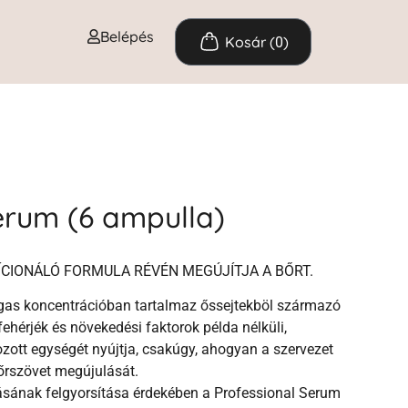
Belépés
0
erum (6 ampulla)
ÍCIONÁLÓ FORMULA RÉVÉN MEGÚJÍTJA A BŐRT.
as koncentrációban tartalmaz őssejtekböl származó
 fehérjék és növekedési faktorok példa nélküli,
ozott egységét nyújtja, csakúgy, ahogyan a szervezet
őrszövet megújulását.
ásának felgyorsítása érdekében a Professional Serum