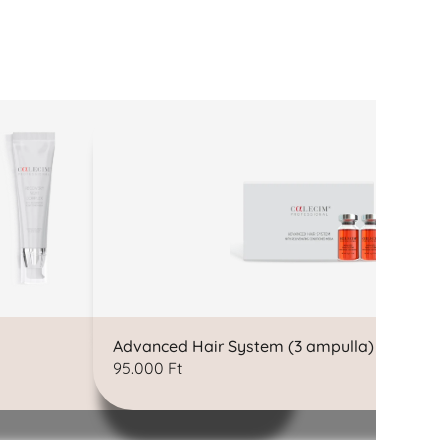
Advanced Hair System (3 ampulla)
Pro
95.000
Ft
45.