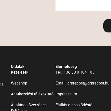
Oldalak
Elérhetőség
Kezelések
Tel.: +36 30 0 104 103
Webshop
Email: drprepost@drprepost.hu
os
Adatkezelési tájékoztató
Impresszum
Általános Szerződési
Elállás a szerződéstől
Feltételek