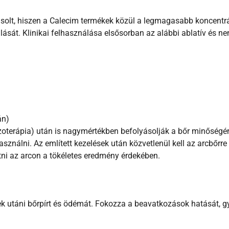
solt, hiszen a Calecim termékek közül a legmagasabb koncentrá
ulását.
Klinikai felhasználása elsősorban az alábbi ablatív és ne
án)
zoterápia) után is nagymértékben befolyásolják a bőr minőségé
asználni.
Az említett kezelések után közvetlenül kell az arcbőrre
tni az arcon a tökéletes eredmény érdekében.
k utáni bőrpírt és ödémát.
Fokozza a beavatkozások hatását, g