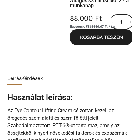
Átlagos szállítási idő: 2 - 5
munkanap
88.000
Ft
-
+
Egységár: 5866666.67 Ft / kg
KOSÁRBA TESZEM
Leírás
Kérdések
Használat leírása:
Az Eye Contour Lifting Cream célzottan kezeli az
öregedés szem alatti és szem fölötti jeleit.
Szabadalmaztatott PTT-6
®-
ot tartalmaz, amely az
őssejtekből kinyert növekedési faktorok és exoszómák