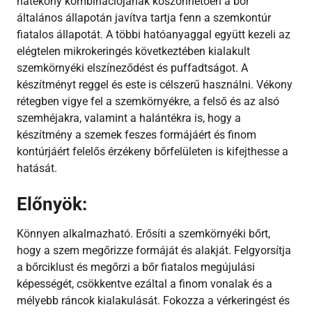
hatékony kombinációjának köszönhetően a bőr
általános állapotán javítva tartja fenn a szemkontúr
fiatalos állapotát. A többi hatóanyaggal együtt kezeli az
elégtelen mikrokeringés következtében kialakult
szemkörnyéki elszíneződést és puffadtságot.
A
készítményt reggel és este is célszerű használni. Vékony
rétegben vigye fel a szemkörnyékre, a felső és az alsó
szemhéjakra, valamint a halántékra is, hogy a
készítmény a szemek feszes formájáért és finom
kontúrjáért felelős érzékeny bőrfelületen is kifejthesse a
hatását.
Előnyök:
Könnyen alkalmazható.
Erősíti a szemkörnyéki bőrt,
hogy a szem megőrizze formáját és alakját.
Felgyorsítja
a bőrciklust és megőrzi a bőr fiatalos megújulási
képességét, csökkentve ezáltal a finom vonalak és a
mélyebb ráncok kialakulását.
Fokozza a vérkeringést és