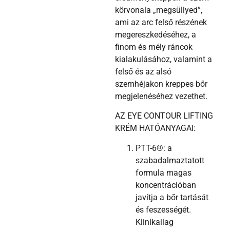
körvonala „megsüllyed”,
ami az arc felső részének
megereszkedéséhez, a
finom és mély ráncok
kialakulásához, valamint a
felső és az alsó
szemhéjakon kreppes bőr
megjelenéséhez vezethet.
AZ EYE CONTOUR LIFTING
KRÉM HATÓANYAGAI:
PTT-6
®: a
szabadalmaztatott
formula magas
koncentrációban
javítja a bőr tartását
és feszességét.
Klinikailag