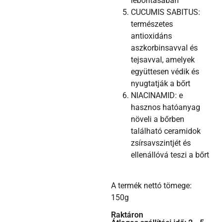
lebontásában
CUCUMIS SABITUS:
természetes
antioxidáns
aszkorbinsavval és
tejsavval, amelyek
együttesen védik és
nyugtatják a bőrt
NIACINAMID: e
hasznos hatóanyag
növeli a bőrben
található ceramidok
zsírsavszintjét és
ellenállóvá teszi a bőrt
A termék nettó tömege:
150g
Raktáron