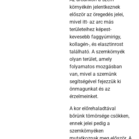
környékén jelentkeznek
először az öregedés jelei,
mivel itt- az arc más
területeihez képest-
kevesebb faggyúmirigy,
kollagén-, és elasztinrost
található. A szemkörnyék
olyan terület, amely
folyamatos mozgásban
van, mivel a szemünk
segítségével fejezzük ki
önmagunkat és az
érzelmeinket.
A kor előrehaladtával
bőrünk tömörsége csökken,
ennek jelei pedig a
szemkörnyéken
mutatkoznak meg először. A