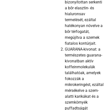
bizonyítottan serkenti
a bőr elasztin- és
hialuronsav
termelését, ezáltal
hatékonyan növelve a
bőr térfogatát,
megújítva a szemek
fiatalos kontúrjait.
GUARANA-kivonat: a
természetes guarana-
kivonatban aktív
koffeinmolekulák
találhatóak, amelyek
fokozzák a
mikrokeringést, ezáltal
mérsékelve a szem-
alatti karikákat és a
szemkörnyék
puffadtságát