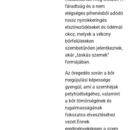
fáradtság és a nem
elégséges pihenésből adódó
rossz nyirokkeringés
elszíneződéseket és ödémát
okoz, melyek a vékony
bőrfelületeken
szembetűnően jelentkeznek,
akár „táskás szemek”
formájában.
Az öregedés során a bőr
megújulási képessége
gyengül, ami a szemhéjak
petyhüdtségéhez, valamint
a bőr tömörségének és
rugalmasságának
fokozatos elvesztéséhez
vezet.Ennek
eredményeképpen a szem