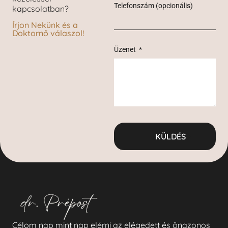
Telefonszám (opcionális)
kapcsolatban?
Írjon Nekünk és a
Doktornő válaszol!
Üzenet
KÜLDÉS
Célom nap mint nap elérni az elégedett és önazonos