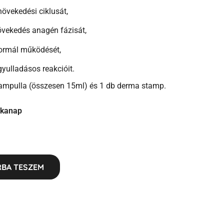
növekedési ciklusát,
vekedés anagén fázisát,
ormál működését,
gyulladásos reakcióit.
pulla (összesen 15ml) és 1 db derma stamp.
unkanap
BA TESZEM