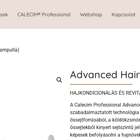
ések
CALECIM® Professional
Webshop
Kapcsolat
 ampulla)
Advanced Hair
HAJKONDICIONÁLÁS ÉS REVIT
A Calecim Professional Advanc
szabadalmaztatott technológia 
őssejtforrásából, a köldökzsinór
őssejtekből kinyert sejtszintű j
képesek befolyásolni a hajnöve