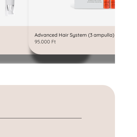
Advanced Hair System (3 ampulla)
Pro
95.000
Ft
45.