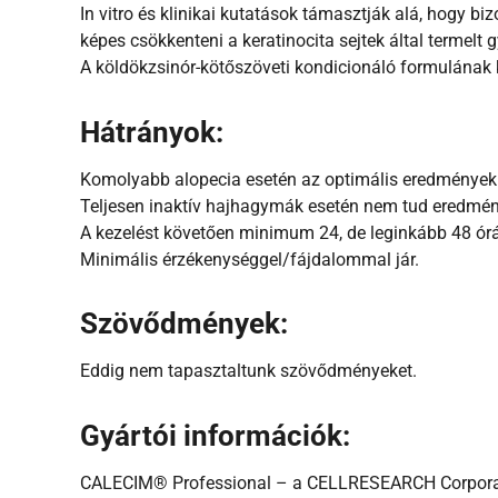
In vitro és klinikai kutatások támasztják alá, hogy bi
képes csökkenteni a keratinocita sejtek által termelt g
A köldökzsinór-kötőszöveti kondicionáló formulának 
Hátrányok:
Komolyabb alopecia esetén az optimális eredmények 
Teljesen inaktív hajhagymák esetén nem tud eredmény
A kezelést követően minimum 24, de leginkább 48 ór
Minimális érzékenységgel/fájdalommal jár.
Szövődmények:
Eddig nem tapasztaltunk szövődményeket.
Gyártói információk:
CALECIM® Professional – a CELLRESEARCH Corporati