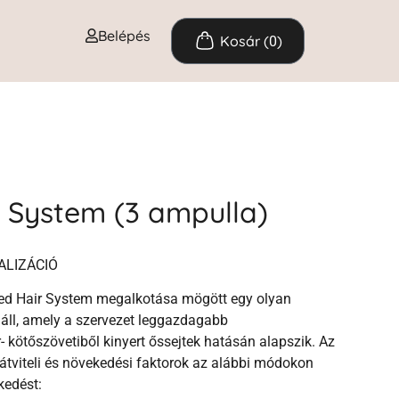
Belépés
0
 System (3 ampulla)
ALIZÁCIÓ
ed Hair System megalkotása mögött egy olyan
áll, amely a szervezet leggazdagabb
- kötőszövetiből kinyert őssejtek hatásán alapszik. Az
elátviteli és növekedési faktorok az alábbi módokon
kedést: