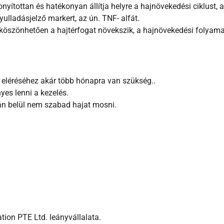
zonyítottan és hatékonyan állítja helyre a hajnövekedési ciklust, 
yulladásjelző markert, az ún. TNF- alfát.
köszönhetően a hajtérfogat növekszik, a hajnövekedési folyamat
eléréséhez akár több hónapra van szükség..
es lenni a kezelés.
án belül nem szabad hajat mosni.
on PTE Ltd. leányvállalata.