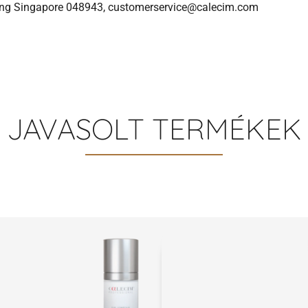
lding Singapore 048943, customerservice@calecim.com
JAVASOLT TERMÉKEK