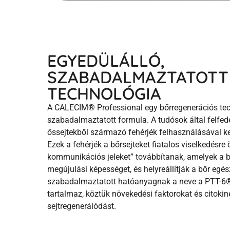
EGYEDÜLÁLLÓ,
SZABADALMAZTATOTT 
TECHNOLÓGIA
A CALECIM® Professional egy bőrregenerációs techn
szabadalmaztatott formula. A tudósok által felfed
őssejtekből származó fehérjék felhasználásával ke
Ezek a fehérjék a bőrsejteket fiatalos viselkedésre 
kommunikációs jeleket” továbbítanak, amelyek
a 
megújulási képességet, és helyreállítják a bőr eg
szabadalmaztatott hatóanyagnak a neve a PTT-6®,
tartalmaz, köztük növekedési faktorokat és citokin
sejtregenerálódást.