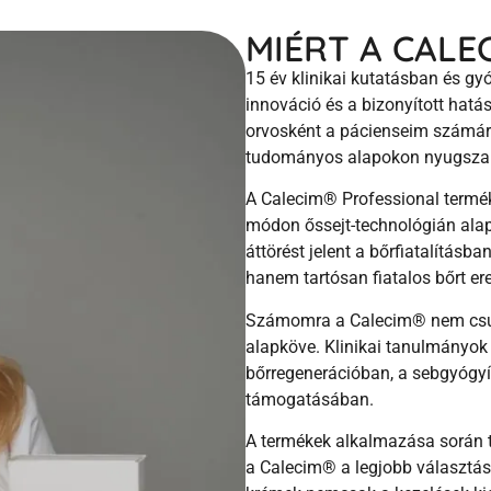
MIÉRT A CALE
15 év klinikai kutatásban és gyó
innováció és a bizonyított hatás
orvosként a pácienseim számár
tudományos alapokon nyugszan
A Calecim
®
Professional termé
módon őssejt-technológián alap
áttörést jelent a bőrfiatalítás
hanem tartósan fiatalos bőrt e
Számomra a Calecim
®
nem csu
alapköve. Klinikai tanulmányok
bőrregenerációban, a sebgyógyí
támogatásában.
A termékek alkalmazása során 
a Calecim
®
a legjobb választá