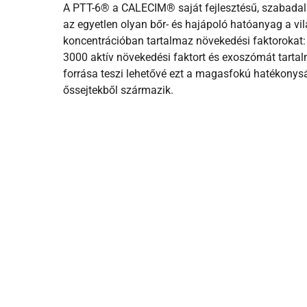
A PTT-6® a CALECIM® saját fejlesztésű, szabadalm
az
egyetlen olyan bőr- és hajápoló hatóanyag a vi
koncentrációban tartalmaz növekedési faktorokat: 
3000 aktív növekedési faktort és exoszómát tart
forrása teszi lehetővé ezt a magasfokú hatékonys
őssejtekből származik.