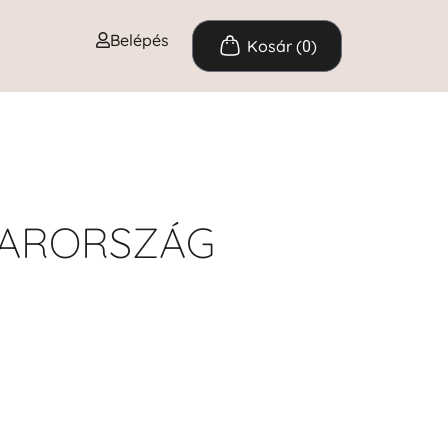
Belépés
0
YARORSZÁG