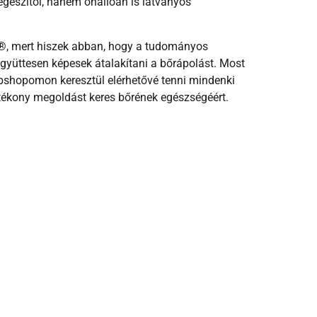
gészítői, hanem önállóan is látványos
®
, mert hiszek abban, hogy a tudományos
együttesen képesek átalakítani a bőrápolást. Most
bshopomon keresztül elérhetővé tenni mindenki
tékony megoldást keres bőrének egészségéért.