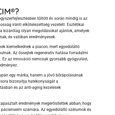
CIM
®
?
gyszerfejlesztésben töltött év során mindig is az
osság iránti elkötelezettség vezetett. Esztétikai
a kizárólag olyan megoldásokat ajánlok, amelyek
ak, és valóban eredményesek.
kek kiemelkednek a piacon, mert egyedülálló
ulnak. Az őssejtek regeneratív hatása forradalmi
ban. Ez az innováció nemcsak gyorsabb gyógyulást,
redményez.
pán egy márka, hanem a jövő bőrápolásának
 sora bizonyítja hatékonyságát a
tásban és az anti-aging kezelések
tapasztalt eredmények megerősítettek abban, hogy
s pácienseim számára. Az egyedülálló szérumok és