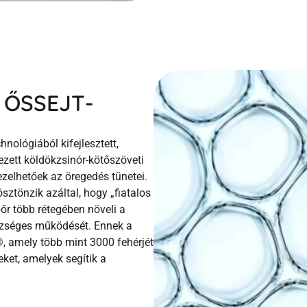
ŐSSEJT-
ológiából kifejlesztett,
ezett köldökzsinór-kötőszöveti
zelhetőek az öregedés tünetei.
ösztönzik azáltal, hogy „fiatalos
bőr több rétegében növeli a
észséges
működését. Ennek a
 amely több mint 3000 fehérjét
eket, amelyek segítik a