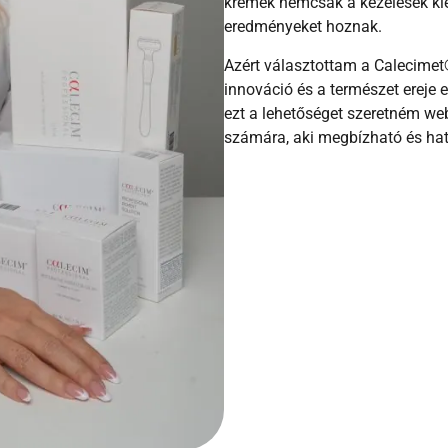
krémek nemcsak a kezelések kie
eredményeket hoznak.
Azért választottam a Calecimet
innováció és a természet ereje 
ezt a lehetőséget szeretném we
számára, aki megbízható és ha