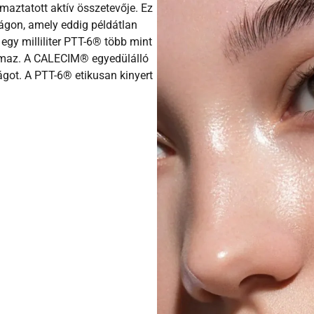
aztatott aktív összetevője. Ez
lágon, amely eddig példátlan
egy milliliter PTT-6® több mint
almaz. A CALECIM® egyedülálló
ágot. A PTT-6® etikusan kinyert