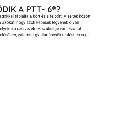
IK A PTT- 6®?
kal táplálja a bőrt és a fejbőrt. A sejtek közötti
 azokat, hogy azok képesek legyenek olyan
elyekre a szervezetnek szüksége van. Ezáltal
elésében, valamint gyulladáscsökkentésben segít.