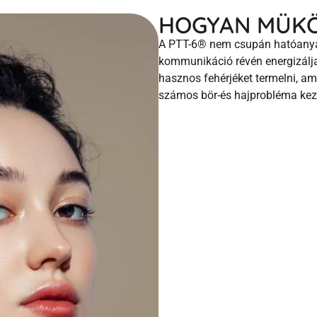
HOGYAN MÜKÖD
A PTT-6® nem csupán hatóanyagok
kommunikáció révén energizálja
hasznos fehérjéket termelni, am
számos bör-és hajprobléma kez