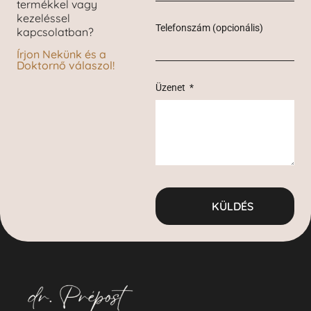
termékkel vagy
kezeléssel
Telefonszám (opcionális)
kapcsolatban?
Írjon Nekünk és a
Doktornő válaszol!
Üzenet
KÜLDÉS